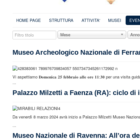
HOME PAGE
STRUTTURA
ATTIVITA'
MUSEI
EVEN
Filtro
Mese
Anno
titolo
Museo Archeologico Nazionale di Ferrara
Vi aspettiamo 𝐃𝐨𝐦𝐞𝐧𝐢𝐜𝐚 𝟐𝟓 𝐟𝐞𝐛𝐛𝐫𝐚𝐢𝐨 𝐚𝐥𝐥𝐞 𝐨𝐫𝐞 𝟏𝟏:𝟑𝟎 per una visita gu
...
Palazzo Milzetti a Faenza (RA): ciclo di i
Da venerdì 8 marzo 2024 avrà inizio a Palazzo Milzetti Museo Naziona
...
Museo Nazionale di Ravenna: All’ora del