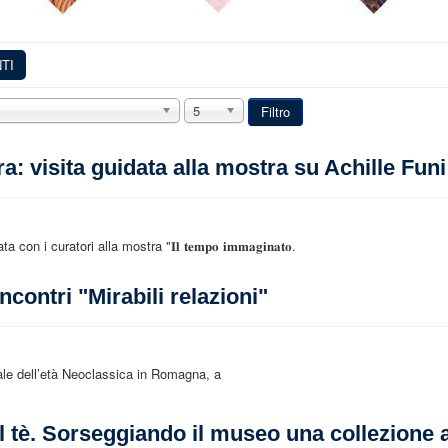
TI
5
Filtro
: visita guidata alla mostra su Achille Funi
idata con i curatori alla mostra "𝐈𝐥 𝐭𝐞𝐦𝐩𝐨 𝐢𝐦𝐦𝐚𝐠𝐢𝐧𝐚𝐭𝐨.
ncontri "Mirabili relazioni"
le dell’età Neoclassica in Romagna, a
 tè. Sorseggiando il museo una collezione a