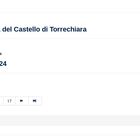
 del Castello di Torrechiara
a
024
17