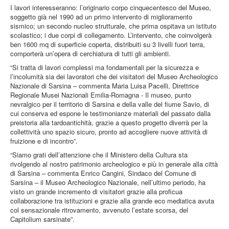
I lavori interesseranno: l’originario corpo cinquecentesco del Museo,
soggetto già nel 1990 ad un primo intervento di miglioramento
sismico; un secondo nucleo strutturale, che prima ospitava un istituto
scolastico; i due corpi di collegamento. L’intervento, che coinvolgerà
ben 1600 mq di superficie coperta, distribuiti su 3 livelli fuori terra,
comporterà un’opera di cerchiatura di tutti gli ambienti.
“Si tratta di lavori complessi ma fondamentali per la sicurezza e
l’incolumità sia dei lavoratori che dei visitatori del Museo Archeologico
Nazionale di Sarsina – commenta Maria Luisa Pacelli, Direttrice
Regionale Musei Nazionali Emilia-Romagna - Il museo, punto
nevralgico per il territorio di Sarsina e della valle del fiume Savio, di
cui conserva ed espone le testimonianze materiali del passato dalla
preistoria alla tardoantichità, grazie a questo progetto diverrà per la
collettività uno spazio sicuro, pronto ad accogliere nuove attività di
fruizione e di incontro”.
“Siamo grati dell’attenzione che il Ministero della Cultura sta
rivolgendo al nostro patrimonio archeologico e più in generale alla città
di Sarsina – commenta Enrico Cangini, Sindaco del Comune di
Sarsina – il Museo Archeologico Nazionale, nell’ultimo periodo, ha
visto un grande incremento di visitatori grazie alla proficua
collaborazione tra istituzioni e grazie alla grande eco mediatica avuta
col sensazionale ritrovamento, avvenuto l’estate scorsa, del
Capitolium sarsinate”.