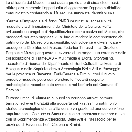
La chiusura del Museo, la cui durata prevista è di circa dieci mesi,
offrirà parallelamente l’opportunità di aggiornarne l’apparato didattico-
comunicativo conferendo al Museo una rinnovata identità visiva.
“Grazie all’impiego sia di fondi PNRR destinati all’accessibilità
museale sia di finanziamenti del Ministero della Cultura, verrà
sviluppato un progetto di riqualificazione complessiva del Museo, che
procederà per step progressivi, al fine di rendere la comprensione del
patrimonio del Museo più accessibile, coinvolgente e diversificata –
prosegue la Direttrice del Museo, Federica Timossi – La Direzione
Regionale Musei per questo si avvarrà di un progettista esterno e della
collaborazione di FrameLAB – Multimedia & Digital Storytelling,
laboratorio di ricerca del Dipartimento di Beni Culturali, Università di
Bologna e della Soprintendenza Archeologia Belle Arti e Paesaggio
per le province di Ravenna, Forlì-Cesena e Rimini, così il nuovo
percorso museale potrà comprendere le rilevanti scoperte
archeologiche recentemente avvenute nel territorio del Comune di
Sarsina.”
Durante i mesi di chiusura al pubblico verranno attivati percorsi
tematici ed eventi gratuiti alla scoperta del vastissimo patrimonio
storico-archeologico che la città conserva grazie ad una convenzione
stipulata con il Comune di Sarsina e alla collaborazione sempre attiva
con la Soprintendenza Archeologia, Belle Arti e Paesaggio per le
province di Ravenna, Forlì-Cesena e Rimini.