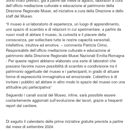
Sono infatti previsti, già a patire dal mese di agosto, laboratori a cura
dell’ufficio mediazione culturale e educazione al patrimonio della
Direzione Regionale Musei, ed iniziative a cura della Direzione e dello
staff del Museo.
“Il museo è un laboratorio di esperienza, un luogo di apprendimento,
uno spazio di scambio e di relazioni in cui sperimentare, a partire da
nuovi modi di abitare il museo, la curiosità e il piacere della
conoscenza, per sollecitare tutte le nostre capacità sensoriali,
intellettive, intuitive ed emotive. – commenta Patrizia Cirino,
Responsabile dell’ufficio mediazione culturale e educazione al
patrimonio della Direzione Regionale Musei Nazionali Emilia-Romagna
- Per queste ragioni abbiamo elaborato una serie di laboratori che
possano favorire nuove possibilità di scambio e condivisione tra il
patrimonio oggettuale del museo e i partecipanti, in grado di attuare
forme di espressività immaginativa ed emozionale. L’obiettivo è di
invitare i pubblici ad abitare in altro modo lo spazio del museo con una
attitudine più partecipativa”
Seguendo i canali social del Museo, infine, sarà possibile essere
costantemente aggiornati sull’evoluzione dei lavori, grazie a frequenti
report dal cantiere.
Di seguito il calendario delle prime iniziative gratuite previste a partire
dal mese di settembre 2024: