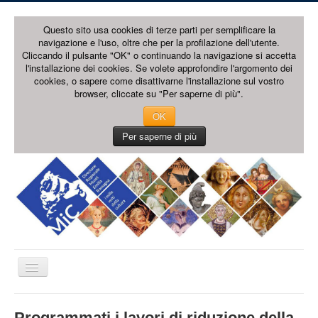
Questo sito usa cookies di terze parti per semplificare la
navigazione e l'uso, oltre che per la profilazione dell'utente.
Cliccando il pulsante "OK" o continuando la navigazione si accetta
l'installazione dei cookies. Se volete approfondire l'argomento dei
cookies, o sapere come disattivarne l'installazione sul vostro
browser, cliccate su "Per saperne di più".
OK
Per saperne di più
Toggle
Navigation
HOME PAGE
Programmati i lavori di riduzione della