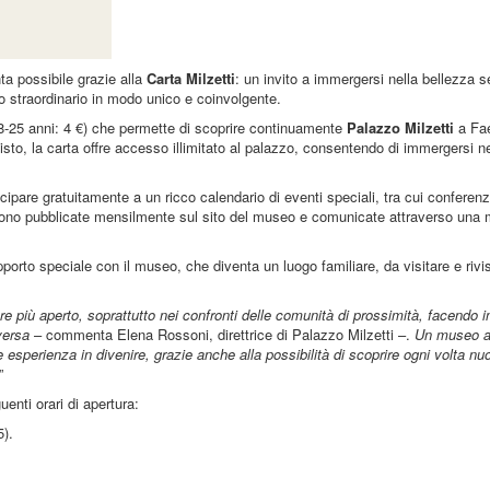
ta possibile grazie alla
Carta Milzetti
: un invito a immergersi nella bellezza 
ogo straordinario in modo unico e coinvolgente.
18-25 anni: 4 €) che permette di scoprire continuamente
Palazzo Milzetti
a Fa
isto, la carta offre accesso illimitato al palazzo, consentendo di immergersi ne
cipare gratuitamente a un ricco calendario di eventi speciali, tra cui conferenz
engono pubblicate mensilmente sul sito del museo e comunicate attraverso una ma
porto speciale con il museo, che diventa un luogo familiare, da visitare e rivis
 più aperto, soprattutto nei confronti delle comunità di prossimità, facendo 
versa
– commenta Elena Rossoni, direttrice di Palazzo Milzetti –.
Un museo at
sperienza in divenire, grazie anche alla possibilità di scoprire ogni volta nuo
”
uenti orari di apertura:
5).