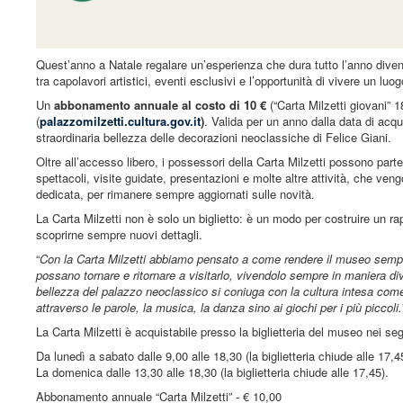
Quest’anno a Natale regalare un’esperienza che dura tutto l’anno diven
tra capolavori artistici, eventi esclusivi e l’opportunità di vivere un lu
Un
abbonamento annuale al costo di 10 €
(“Carta Milzetti giovani” 
(
palazzomilzetti.cultura.gov.it
)
. Valida per un anno dalla data di acqu
straordinaria bellezza delle decorazioni neoclassiche di Felice Giani.
Oltre all’accesso libero, i possessori della Carta Milzetti possono parte
spettacoli, visite guidate, presentazioni e molte altre attività, che v
dedicata, per rimanere sempre aggiornati sulle novità.
La Carta Milzetti non è solo un biglietto: è un modo per costruire un rap
scoprirne sempre nuovi dettagli.
“
Con la Carta Milzetti abbiamo pensato a come rendere il museo sempre
possano tornare e ritornare a visitarlo, vivendolo sempre in maniera di
bellezza del palazzo neoclassico si coniuga con la cultura intesa come e
attraverso le parole, la musica, la danza sino ai giochi per i più piccoli.
La Carta Milzetti è acquistabile presso la biglietteria del museo nei seg
Da lunedì a sabato dalle 9,00 alle 18,30 (la biglietteria chiude alle 17,4
La domenica dalle 13,30 alle 18,30 (la biglietteria chiude alle 17,45).
Abbonamento annuale “Carta Milzetti” - € 10,00