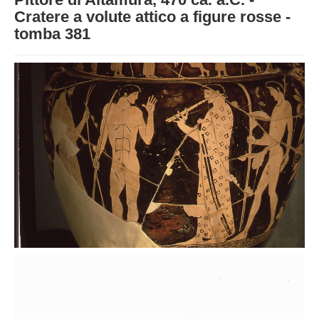
STRUTTURA
Cratere a volute attico a figure rosse -
tomba 381
ATTIVITA'
MUSEI
EVENTI