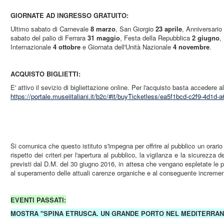
GIORNATE AD INGRESSO GRATUITO:
Ultimo sabato di Carnevale
8 marzo
, San Giorgio
23 aprile
, Anniversario
sabato del palio di Ferrara
31 maggio
, Festa della Repubblica
2 giugno
,
Internazionale
4 ottobre
e Giornata dell'Unità Nazionale
4 novembre
.
ACQUISTO BIGLIETTI:
E' attivo il sevizio di bigliettazione online. Per l'acquisto basta accedere al
https://portale.museiitaliani.it/b2c/#it/buyTicketless/ea5f1bcd-c2f9-4d1
Si comunica che questo istituto s'impegna per offrire al pubblico un orario 
rispetto dei criteri per l'apertura al pubblico, la vigilanza e la sicurezza d
previsti dal D.M. del 30 giugno 2016, in attesa che vengano espletate le p
al superamento delle attuali carenze organiche e al conseguente increment
EVENTI PASSATI:
MOSTRA "SPINA ETRUSCA. UN GRANDE PORTO NEL MEDITERRA