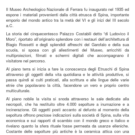
Il Museo Archeologico Nazionale di Ferrara fu inaugurato nel 1935 ed
espone i materiali provenienti dalla città etrusca di Spina, importante
emporio del mondo antico tra la metà del VI e gli inizi del III secolo
a.C.
La storia del cinquecentesco Palazzo Costabili detto “di Ludovico il
Moro”, riportato all’originario splendore con i restauri dell’architettura di
Biagio Rossetti e degli splendidi affreschi del Garofalo e della sua
scuola, si sposa con gli allestimenti del Museo, arricchiti da
multiproiezioni, filmati e schermi digitali che accompagnano il
visitatore nel percorso.
Al piano terra si inizia a fare la conoscenza degli Etruschi di Spina
attraverso gli oggetti della vita quotidiana e le attività produttive, si
passa quindi ai culti praticati, alla scrittura e alle lingue delle varie
etnie che popolavano la città, facendone un vero e proprio centro
multiculturale.
Al piano nobile la visita si snoda attraverso le sale dedicate alla
necropoli, che ha restituito oltre 4.000 sepolture a inumazione e a
incinerazione. Gli oggetti posti accanto al defunto al momento della
sepoltura offrono preziose indicazioni sulla società di Spina, sulla vita
economica e sui rapporti di scambio con il mondo greco e italico e
rivelano quanto la sfera rituale fosse permeata da usanze elleniche.
Costante delle sepolture più antiche è la ceramica attica con una