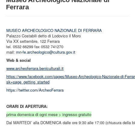
STRUTTURA
Ferrara
ATTIVITA'
MUSEI
MUSEO ARCHEOLOGICO NAZIONALE DI FERRARA
EVENTI
Palazzo Costabili detto di Lodovico il Moro
Via XX settembre, 122 Ferrara
tel. 0532 66299 fax 0532 741270
mail:
mn-fe.archeologico@cultura.gov.it
Web & social
www.archeoferrara.beniculturali.it
https://www.facebook.com/pages/Museo-Archeologico-Nazionale-di-Ferr
sk=page_getting_started
https://twitter.com/ArcheoFerrara
ORARI DI APERTURA:
prima domenica di ogni mese > ingresso gratuito
Dal MARTEDI’ alla DOMENICA dalle ore 9:30 alle 17:00 (chiusura della bigl