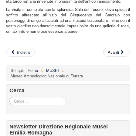
età tardo romana rinvenute in prossimità dell’antico insediamento.
La visita si completa con la splendida Sala del Tesoro, dove spicca il
soffitto affrescato all’inizio del Cinquecento dal Garofalo con
personaggi di rango affacciati ad una illusoria balconata e infine con il
vasto giardino neo-rinascimentale impreziosito da una galleria di rose,
un labirinto e numerose essenze arboree.
Indietro
Avanti
Sei qui:
Home
MUSEI
Museo Archeologico Nazionale di Ferrara
Cerca
Cerca...
Iscriviti alla nostra newsletter
Newsletter Direzione Regionale Musei
Ricevi HTML?
Emilia-Romagna