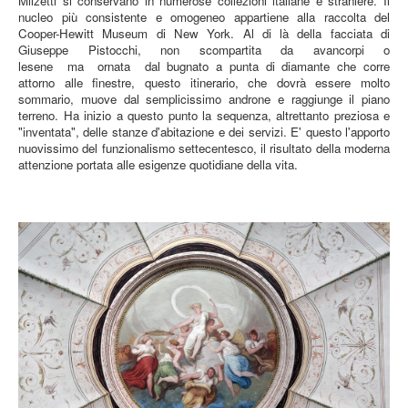
Milzetti si conservano in numerose collezioni italiane e straniere. Il
nucleo più consistente e omogeneo appartiene alla raccolta del
Cooper-Hewitt Museum di New York. Al di là della facciata di
Giuseppe Pistocchi, non scompartita da avancorpi o
lesene ma ornata dal bugnato a punta di diamante che corre
attorno alle finestre, questo itinerario, che dovrà essere molto
sommario, muove dal semplicissimo androne e raggiunge il piano
terreno. Ha inizio a questo punto la sequenza, altrettanto preziosa e
"inventata", delle stanze d'abitazione e dei servizi. E' questo l'apporto
nuovissimo del funzionalismo settecentesco, il risultato della moderna
attenzione portata alle esigenze quotidiane della vita.