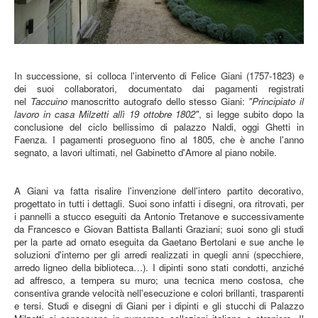
In successione, si colloca l'intervento di Felice Giani (1757-1823) e
dei suoi collaboratori, documentato dai pagamenti registrati
nel
Taccuino
manoscritto autografo dello stesso Giani:
"Principiato il
lavoro in casa Milzetti allì 19 ottobre 1802"
, si legge subito dopo la
conclusione del ciclo bellissimo di palazzo Naldi, oggi Ghetti in
Faenza. I pagamenti proseguono fino al 1805, che è anche l'anno
segnato, a lavori ultimati, nel Gabinetto d'Amore al piano nobile.
A Giani va fatta risalire l'invenzione dell'intero partito decorativo,
progettato in tutti i dettagli. Suoi sono infatti i disegni, ora ritrovati, per
i pannelli a stucco eseguiti da Antonio Tretanove e successivamente
da Francesco e Giovan Battista Ballanti Graziani; suoi sono gli studi
per la parte ad ornato eseguita da Gaetano Bertolani e sue anche le
soluzioni d'interno per gli arredi realizzati in quegli anni (specchiere,
arredo ligneo della biblioteca…). I dipinti sono stati condotti, anziché
ad affresco, a tempera su muro; una tecnica meno costosa, che
consentiva grande velocità nell'esecuzione e colori brillanti, trasparenti
e tersi. Studi e disegni di Giani per i dipinti e gli stucchi di Palazzo