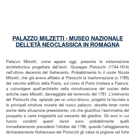
PALAZZO MILZETTI - MUSEO NAZIONALE
DELL’ETÀ NEOCLASSICA IN ROMAGNA
Palazzo Milzetti, come appare oggi, presenta la sistemazione
architettonica progettata dall'arch. Giuseppe Pistocchi (1744-1814)
nell'ultimo decennio del Settecento. Probabilmente fu il conte Nicola
Milzetti, che già aveva affidato al Pistocchi la trasformazione (c.1785)
del vecchio edificio della Posta, sul corso di Porta Imolese a Faenza,
a coinvolgere quell'architetto nella ristrutturazione del nucleo delle
antiche case Milzetti, danneggiate dal terremoto del 1781. L'intervento
del Pistocchi che, optando per un unico blocco, progettò la facciata e
le principali strutture murarie del nuovo palazzo, dovette tener conto
anche della situazione preesistente; ciò che giustifica l'asimmetria del
prospetto e certe irregolarità sul versante del giardino. Gli anni in cui
furono condotti questi lavori sono probabilmente quelli
immediatamente precedenti l'ottobre del 1796, quando l'atteggiamento
dichiaratamente filofrancese del Pistocchi gli valse la prigione nel forte