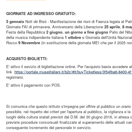
GIORNATE AD INGRESSO GRATUITO:
5 gennaio
Nott dé Bisò - Manifestazione dei rioni di Faenza legata al Pali
Giornate FAI di primavera, Anniversario della Liberazione
25 aprile
,
8 ma
Festa della Repubblica
2 giugno
,
un giorno a fine giugno
Palio del Nib
della musica indipendente italiana
1 ottobre
e Giornata dell'Unità Naziona
Rocco
9 Novembre
(in sostituzione della giornata MEI che per il 2025 non
ACQUISTO BIGLIETTI:
E' attivo il sevizio di bigliettazione online. Per l'acquisto basta accedere a
link
https://portale.museiitaliani.it/b2c/#it/buyTicketless/3f54fba6-8400
registrarsi.
E' attivo il pagamento con POS.
Si comunica che questo istituto s'impegna per offrire al pubblico un orario
possibile, nel rispetto dei criteri per l'apertura al pubblico, la vigilanza e 
luoghi della cultura statali previsti dal D.M. del 30 giugno 2016, in attesa
previste procedure concorsuali finalizzate al superamento delle attuali ca
conseguente incremento del personale in servizio.