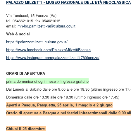
PALAZZO MILZETTI - MUSEO NAZIONALE DELL’ETÀ NEOCLASSIC
Via Tonducci, 15 Faenza (Ra)
tel. 0546621015 fax 054621015
email:
mn-bo.
pamilzetti-ra@cultura.gov.it
Web & social
https://palazzomilzetti.cultura.gov.it/
https://www.facebook.com/PalazzoMilzettiFaenza
https://www.instagram.com/palazzomilzetti1789faenza/
ORARI DI APERTURA
prima domenica di ogni mese > ingresso gratuito
Dal Lunedì al Sabato dalle ore 9.00 alle ore 18.30 (ultimo ingresso ore 17.
Domenica dalle ore 13.30 alle ore 18.30 (ultimo ingresso ore 17.45)
Aperti a Pasqua, Pasquetta, 25 aprile, 1 maggio e 2 giugno
Orario di apertura a Pasqua e nei festivi infrasettimanali dalle 9,00 al
Chiusi il 25 dicembre