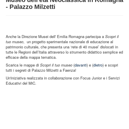
STRUTTURA
- Palazzo Milzetti
ATTIVITA'
MUSEI
EVENTI
Anche la Direzione Musei dell' Emilia Romagna partecipa a
Scopri il
tuo museo
, un progetto sperimentale nazionale di educazione al
patrimonio culturale, che presenta una ‘rete di 40 musei’ dislocati in
tutte le Regioni dell’Italia attraverso lo strumento didattico semplice ed
efficace della mappa tematica.
Scarica le mappe di
Scopri il tuo museo
(
davanti
) e (
dietro
) e scopri
tutti i segreti di Palazzo Milzetti a Faenza!
Un'iniziativa realizzata in collaborazione con Focus Junior e i Servizi
Educativi del MiC.