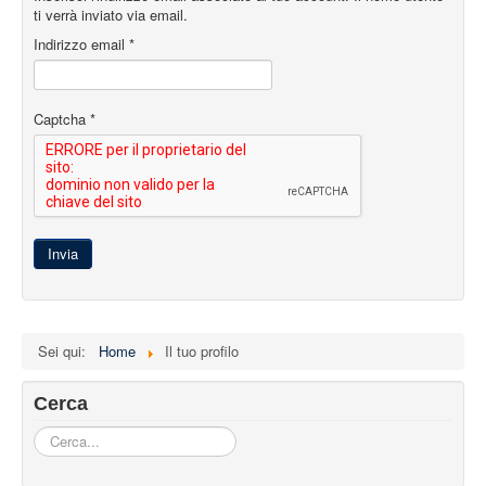
STRUTTURA
ti verrà inviato via email.
Indirizzo email
*
ATTIVITA'
MUSEI
Captcha
*
EVENTI
Invia
Sei qui:
Home
Il tuo profilo
Cerca
Cerca...
Iscriviti alla nostra newsletter