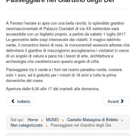
STRUTTURA
ATTIVITA'
A Ferrara l’estate si apre con una bella novità: lo splendido giardino
MUSEI
neorinascimentale di Palazzo Costabili di via XX settembre sarà
accessibile con un biglietto proprio, a partire da sabato 1 luglio 2017.
EVENTI
Le geometrie delle siepi intersecate dai vialetti, il magico labirinto
verde, il romantico bersò di rose, le monumentali essenze arboree che
delimitano il giardino di mezzogiorno accoglieranno i visitatori in cerca
di un angolo di natura e pace tra i tesori di arte, architettura e
archeologia che caratterizzano questo angolo di città.
Passeggiare tra il verde e i fiori nel nostro paradiso verde, costerà
solo 1 euro, ed è gratuito per i minori di 18 anni e tutte le prime
domeniche del mese.
Apertura dalle 9,30 alle 17 dal martedì alla domenica.
Indietro
Avanti
Sei qui:
Home
MUSEI
Castello Malaspina di Bobbio
Non categorizzato
Passeggiare nel Giardino degli Dei