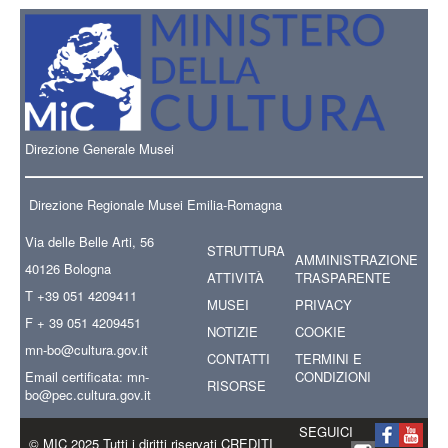
Direzione Generale Musei
Direzione Regionale Musei Emilia-Romagna
Via delle Belle Arti, 56
STRUTTURA
AMMINISTRAZIONE
40126 Bologna
ATTIVITÀ
TRASPARENTE
T +39 051 4209411
MUSEI
PRIVACY
F + 39 051 4209451
NOTIZIE
COOKIE
mn-bo
@cultura.gov.it
CONTATTI
TERMINI E
Email certificata:
mn-
CONDIZIONI
RISORSE
bo@pec.cultura.gov.it
SEGUICI
© MIC 2025 Tutti i diritti riservati CREDITI