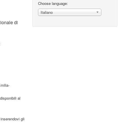
Choose language:
Italiano
ionale di
:
milia-
isponibili al
 inserendovi gli