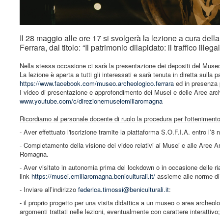
Il 28 maggio alle ore 17 si svolgerà la lezione a cura del
Ferrara, dal titolo: “Il patrimonio dilapidato: il traffico illeg
Nella stessa occasione ci sarà la presentazione dei depositi del Museo 
La lezione è aperta a tutti gli interessati e sarà tenuta in diretta sul
https://www.facebook.com/museo.archeologico.ferrara
ed in presenza 
I video di presentazione e approfondimento dei Musei e delle Aree arch
www.youtube.com/c/direzionemuseiemiliaromagna
Ricordiamo al personale docente di ruolo la procedura per l'ottenimento 
- Aver effettuato l'iscrizione tramite la piattaforma S.O.F.I.A. entro l’
- Completamento della visione dei video relativi ai Musei e alle Aree 
Romagna.
- Aver visitato in autonomia prima del lockdown o in occasione delle ri
link
https://musei.emiliaromagna.beniculturali.it/
assieme alle norme di 
- Inviare all’indirizzo
federica.timossi@beniculturali.it
:
- il proprio progetto per una visita didattica a un museo o area archeolo
argomenti trattati nelle lezioni, eventualmente con carattere interattivo;