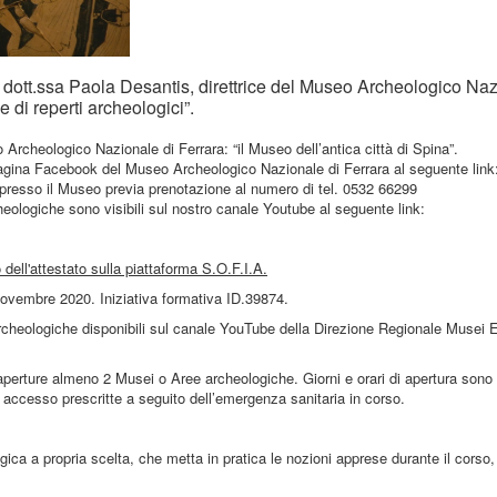
la dott.ssa Paola Desantis, direttrice del Museo Archeologico Naz
ale di reperti archeologici”.
Archeologico Nazionale di Ferrara: “il Museo dell’antica città di Spina”.
la pagina Facebook del Museo Archeologico Nazionale di Ferrara al seguente link
presso il Museo previa prenotazione al numero di
tel. 0532 66299
eologiche sono visibili sul nostro canale Youtube al seguente link:
dell'attestato sulla piattaforma S.O.F.I.A.
8 novembre 2020. Iniziativa formativa ID.39874.
Archeologiche disponibili sul canale YouTube della Direzione Regionale Musei E
aperture almeno 2 Musei o Aree archeologiche. Giorni e orari di apertura sono d
accesso prescritte a seguito dell’emergenza sanitaria in corso.
gica a propria scelta, che metta in pratica le nozioni apprese durante il corso,