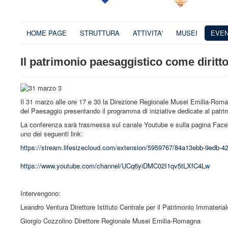
HOME PAGE
STRUTTURA
ATTIVITA'
MUSEI
EVEN
Il patrimonio paesaggistico come diritt
Il 31 marzo alle ore 17 e 30 la Direzione Regionale Musei Emilia-Romag
del Paesaggio presentando il programma di iniziative dedicate al patri
La conferenza sarà trasmessa sul canale Youtube e sulla pagina Faceboo
uno dei seguenti link:
https://stream.lifesizecloud.com/extension/5959767/84a13ebb-9edb-
https://www.youtube.com/channel/UCq6yiDMC02I1qv5tLXfC4Lw
Intervengono:
Leandro Ventura Direttore Istituto Centrale per il Patrimonio Immaterial
Giorgio Cozzolino Direttore Regionale Musei Emilia-Romagna