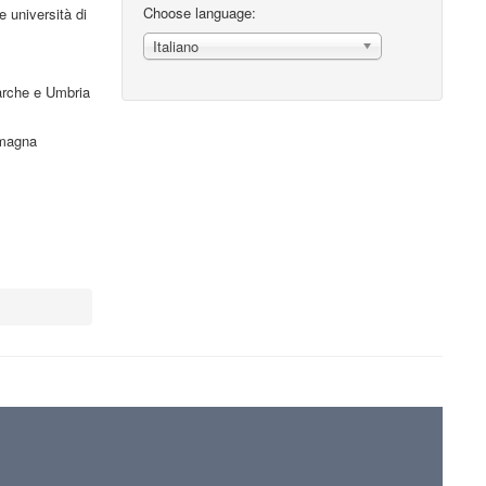
Choose language:
e università di
Italiano
arche e Umbria
omagna