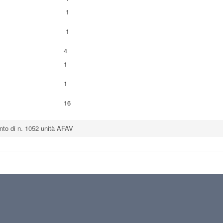
1
1
4
1
1
16
nto di n. 1052 unità AFAV