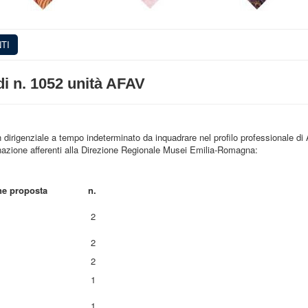
TI
di n. 1052 unità AFAV
 dirigenziale a tempo indeterminato da inquadrare nel profilo professionale di 
inazione afferenti alla Direzione Regionale Musei Emilia-Romagna:
ne proposta
n.
2
2
2
1
1