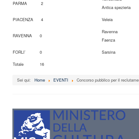
PARMA
2
Antica spezieria
PIACENZA
4
Veleia
Ravenna
RAVENNA
0
Faenza
FORLI’
0
Sarsina
Totale
16
Sei qui:
Home
EVENTI
Concorso pubblico per il reclutame