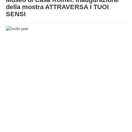
STRUTTURA
della mostra ATTRAVERSA I TUOI
SENSI
ATTIVITA'
MUSEI
EVENTI