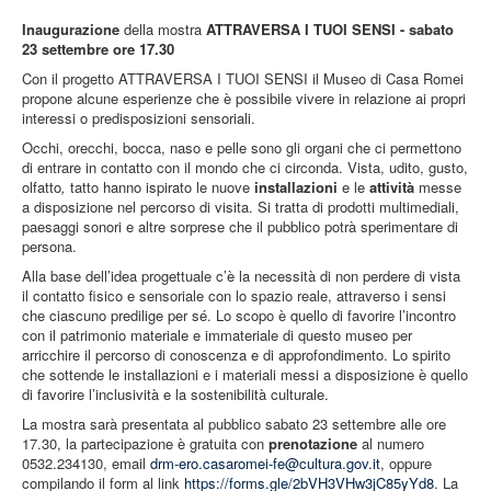
Inaugurazione
della mostra
ATTRAVERSA I TUOI SENSI - s
abato
23 settembre ore 17.30
Con il progetto ATTRAVERSA I TUOI SENSI il Museo di Casa Romei
propone alcune esperienze che è possibile vivere in relazione ai propri
interessi o predisposizioni sensoriali.
Occhi, orecchi, bocca, naso e pelle sono gli organi che ci permettono
di entrare in contatto con il mondo che ci circonda. Vista, udito, gusto,
olfatto
,
tatto hanno ispirato le nuove
installazioni
e le
attività
messe
a disposizione nel percorso di visita. Si tratta di prodotti multimediali,
paesaggi sonori e altre sorprese che il pubblico potrà sperimentare di
persona.
Alla base dell’idea progettuale c’è la necessità di non perdere di vista
il contatto fisico e sensoriale con lo spazio reale, attraverso i sensi
che ciascuno predilige per sé. Lo scopo è quello di favorire l’incontro
con il patrimonio materiale e immateriale di questo museo per
arricchire il percorso di conoscenza e di approfondimento. Lo spirito
che sottende le installazioni e i materiali messi a disposizione è quello
di favorire l’inclusività e la sostenibilità culturale.
La mostra sarà presentata al pubblico sabato 23 settembre alle ore
17.30, la partecipazione è gratuita con
prenotazione
al numero
0532.234130, email
drm-ero.casaromei-fe@cultura.gov.it
, oppure
compilando il form al link
https://forms.gle/2bVH3VHw3jC85yYd8
. La