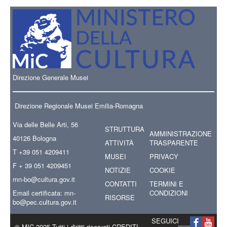
Direzione Generale Musei
Direzione Regionale Musei Emilia-Romagna
Via delle Belle Arti, 56
STRUTTURA
AMMINISTRAZIONE
40126 Bologna
ATTIVITÀ
TRASPARENTE
T +39 051 4209411
MUSEI
PRIVACY
F + 39 051 4209451
NOTIZIE
COOKIE
mn-bo
@cultura.gov.it
CONTATTI
TERMINI E
Email certificata:
mn-
CONDIZIONI
RISORSE
bo@pec.cultura.gov.it
SEGUICI
© MIC 2025 Tutti i diritti riservati CREDITI