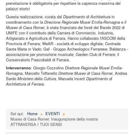
prenotazione è obbligatoria per rispettare la capienza massima dei
palazzi storici
Questa realizzazione, curata dal
Dipartimento di Architettura
in
coordinamento con la
Direzione Regionale Musei Emilia-Romagna
e
il
Museo di Casa Romei
, è stata finanziata dai fondi del Bando 2022 di
UNIFE con il contributo della Camera di Commercio, Industria,
Artigianato e Agricoltura di Ferrara. Hanno collaborato l'ASCOM della
Provincia di Ferrara; WeAR - società di sviluppo digitale; Contrada
Santa Maria in Vado; Gaf - Gruppo Archeologico Ferrarese; Baldanza -
associazione per promozione musicale; Garden Club di Ferrara; il
Conservatorio Frescobaldi di Ferrara.
Interverranno
: Giorgio Cozzolino
Direttore Regionale Musei Emilia-
Romagna
, Marcello Toffanello
Direttore Museo di Casa Romei
, Andrea
Sardo
Ministero della Cultura,
Manuela Incerti
Dipartimento di
Architettura di Ferrara.
Sei qui:
Home
EVENTI
Museo di Casa Romei: Inaugurazione della mostra
ATTRAVERSA I TUOI SENSI