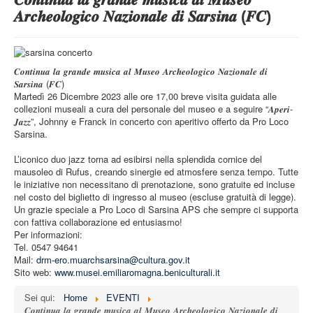
STRUTTURA
𝑨𝒓𝒄𝒉𝒆𝒐𝒍𝒐𝒈𝒊𝒄𝒐 𝑵𝒂𝒛𝒊𝒐𝒏𝒂𝒍𝒆 𝒅𝒊 𝑺𝒂𝒓𝒔𝒊𝒏𝒂 (𝑭𝑪)
ATTIVITA'
MUSEI
𝑪𝒐𝒏𝒕𝒊𝒏𝒖𝒂 𝒍𝒂 𝒈𝒓𝒂𝒏𝒅𝒆 𝒎𝒖𝒔𝒊𝒄𝒂 𝒂𝒍 𝑴𝒖𝒔𝒆𝒐 𝑨𝒓𝒄𝒉𝒆𝒐𝒍𝒐𝒈𝒊𝒄𝒐 𝑵𝒂𝒛𝒊𝒐𝒏𝒂𝒍𝒆 𝒅𝒊
EVENTI
𝑺𝒂𝒓𝒔𝒊𝒏𝒂 (𝑭𝑪)
Martedì 26 Dicembre 2023 alle ore 17,00 breve visita guidata alle
collezioni museali a cura del personale del museo e a seguire “𝑨𝒑𝒆𝒓𝒊-
𝑱𝒂𝒛𝒛”, Johnny e Franck in concerto con aperitivo offerto da Pro Loco
Sarsina.
L’iconico duo jazz torna ad esibirsi nella splendida cornice del
mausoleo di Rufus, creando sinergie ed atmosfere senza tempo. Tutte
le iniziative non necessitano di prenotazione, sono gratuite ed incluse
nel costo del biglietto di ingresso al museo (escluse gratuità di legge).
Un grazie speciale a Pro Loco di Sarsina APS che sempre ci supporta
con fattiva collaborazione ed entusiasmo!
Per informazioni:
Tel. 0547 94641
Mail:
drm-ero.muarchsarsina@cultura.gov.it
Sito web:
www.musei.emiliaromagna.beniculturali.it
Sei qui:
Home
EVENTI
𝑪𝒐𝒏𝒕𝒊𝒏𝒖𝒂 𝒍𝒂 𝒈𝒓𝒂𝒏𝒅𝒆 𝒎𝒖𝒔𝒊𝒄𝒂 𝒂𝒍 𝑴𝒖𝒔𝒆𝒐 𝑨𝒓𝒄𝒉𝒆𝒐𝒍𝒐𝒈𝒊𝒄𝒐 𝑵𝒂𝒛𝒊𝒐𝒏𝒂𝒍𝒆 𝒅𝒊