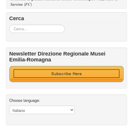
𝑺𝒂𝒓𝒔𝒊𝒏𝒂 (𝑭𝑪)
Cerca
Cerca...
Iscriviti alla nostra newsletter
Newsletter Direzione Regionale Musei
Ricevi HTML?
Emilia-Romagna
Subscribe Here
Choose language: