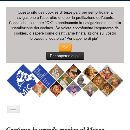
Questo sito usa cookies di terze parti per semplificare la
navigazione e l'uso, oltre che per la profilazione dell'utente.
Cliccando il pulsante "OK" o continuando la navigazione si accetta
l'installazione dei cookies. Se volete approfondire l'argomento dei
cookies, o sapere come disattivarne l'installazione sul vostro
browser, cliccate su "Per saperne di più".
OK
Per saperne di più
Cambia
navigazione
HOME PAGE
𝑪𝒐𝒏𝒕𝒊𝒏𝒖𝒂 𝒍𝒂 𝒈𝒓𝒂𝒏𝒅𝒆 𝒎𝒖𝒔𝒊𝒄𝒂 𝒂𝒍 𝑴𝒖𝒔𝒆𝒐