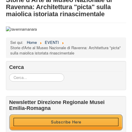
STRUTTURA
Ravenna: Architettura "picta" sulla
maiolica istoriata rinascimentale
ATTIVITA'
MUSEI
EVENTI
Sei qui:
Home
EVENTI
Storie d'Arte al Museo Nazionale di Ravenna: Architettura "picta"
sulla maiolica istoriata rinascimentale
Cerca
Cerca...
Iscriviti alla nostra newsletter
Newsletter Direzione Regionale Musei
Ricevi HTML?
Emilia-Romagna
Subscribe Here