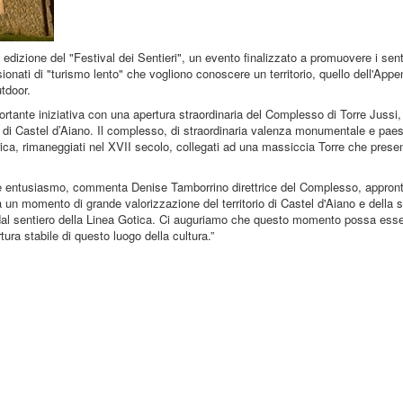
dizione del "Festival dei Sentieri", un evento finalizzato a promuovere i senti
passionati di "turismo lento" che vogliono conoscere un territorio, quello dell'App
tdoor.
ante iniziativa con una apertura straordinaria del Complesso di Torre Jussi,
 di Castel d’Aiano. Il complesso, di straordinaria valenza monumentale e paesa
abbrica, rimaneggiati nel XVII secolo, collegati ad una massiccia Torre che prese
de entusiasmo, commenta Denise Tamborrino direttrice del Complesso, appron
nta un momento di grande valorizzazione del territorio di Castel d'Aiano e della 
 dal sentiero della Linea Gotica. Ci auguriamo che questo momento possa essere
ra stabile di questo luogo della cultura.”