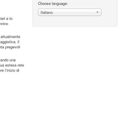
Choose language:
Italiano
eri e lo
ennino
 attualmente
ggistica, il
nta pregevoli
tando una
sua estesa rete
 l’inizio di