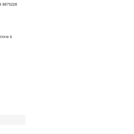
34 8875228
azione è