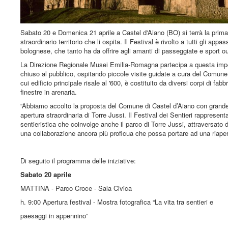
Sabato 20 e Domenica 21 aprile a Castel d'Aiano (BO) si terrà la prima e
straordinario territorio che li ospita. Il Festival è rivolto a tutti gli ap
bolognese, che tanto ha da offrire agli amanti di passeggiate e sport ou
La Direzione Regionale Musei Emilia-Romagna partecipa a questa import
chiuso al pubblico, ospitando piccole visite guidate a cura del Comune
cui edificio principale risale al '600, è costituito da diversi corpi di f
finestre in arenaria.
“Abbiamo accolto la proposta del Comune di Castel d’Aiano con gran
apertura straordinaria di Torre Jussi. Il Festival dei Sentieri rapprese
sentieristica che coinvolge anche il parco di Torre Jussi, attraversato
una collaborazione ancora più proficua che possa portare ad una riapertu
Di seguito il programma delle iniziative:
Sabato 20 aprile
MATTINA - Parco Croce - Sala Civica
h. 9:00 Apertura festival - Mostra fotografica “La vita tra sentieri e
paesaggi in appennino”