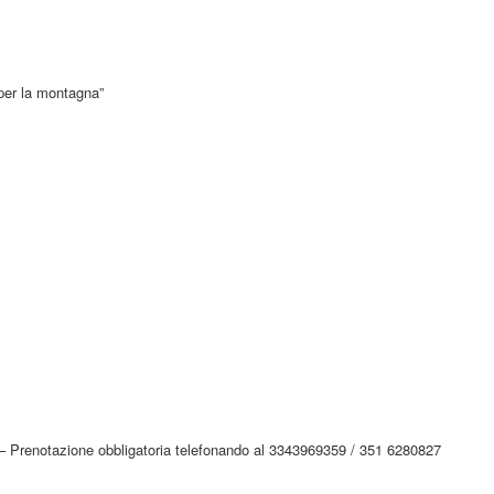
o per la montagna”
la – Prenotazione obbligatoria telefonando al 3343969359 / 351 6280827