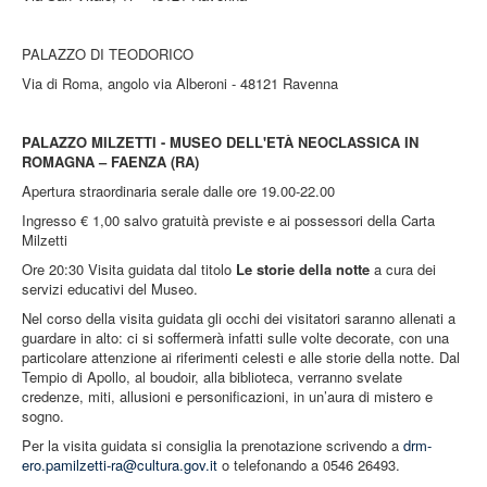
PALAZZO DI TEODORICO
Via di Roma, angolo via Alberoni - 48121 Ravenna
PALAZZO MILZETTI - MUSEO DELL'ETÀ NEOCLASSICA IN
ROMAGNA – FAENZA (RA)
Apertura straordinaria serale dalle ore 19.00-22.00
Ingresso € 1,00 salvo gratuità previste e ai possessori della Carta
Milzetti
Ore 20:30 Visita guidata dal titolo
Le storie della notte
a cura dei
servizi educativi del Museo.
Nel corso della visita guidata gli occhi dei visitatori saranno allenati a
guardare in alto: ci si soffermerà infatti sulle volte decorate, con una
particolare attenzione ai riferimenti celesti e alle storie della notte. Dal
Tempio di Apollo, al boudoir, alla biblioteca, verranno svelate
credenze, miti, allusioni e personificazioni, in un’aura di mistero e
sogno.
Per la visita guidata si consiglia la prenotazione scrivendo a
drm-
ero.pamilzetti-ra@cultura.gov.it
o telefonando a 0546 26493.