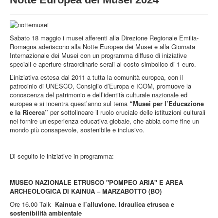
STRUTTURA
ATTIVITA'
Sabato 18 maggio i musei afferenti alla Direzione Regionale Emilia-
MUSEI
Romagna aderiscono alla Notte Europea dei Musei e alla Giornata
Internazionale dei Musei con un programma diffuso di iniziative
EVENTI
speciali e aperture straordinarie serali al costo simbolico di 1 euro.
L’iniziativa estesa dal 2011 a tutta la comunità europea, con il
patrocinio di UNESCO, Consiglio d’Europa e ICOM, promuove la
conoscenza del patrimonio e dell’identità culturale nazionale ed
europea e si incentra quest’anno sul tema
“Musei per l’Educazione
e la Ricerca”
per sottolineare il ruolo cruciale delle istituzioni culturali
nel fornire un’esperienza educativa globale, che abbia come fine un
mondo più consapevole, sostenibile e inclusivo.
Di seguito le iniziative in programma:
MUSEO NAZIONALE ETRUSCO "POMPEO ARIA" E AREA
ARCHEOLOGICA DI KAINUA – MARZABOTTO (BO)
Ore 16.00 Talk
Kainua e l’alluvione. Idraulica etrusca e
sostenibilità ambientale