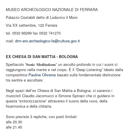
MUSEO ARCHEOLOGICO NAZIONALE DI FERRARA
Palazzo Costabili detto di Lodovico il Moro
Via XX settembre, 122 Ferrara
tel. 0532 66299 fax 0532 741270
mail:
drm-ero.archeologico-fe@cultura.gov.it
EX CHIESA DI SAN MATTIA - BOLOGNA
Spettacolo “𝐒𝐨𝐧𝐢𝐜 𝐌𝐞𝐝𝐢𝐭𝐚𝐭𝐢𝐨𝐧𝐬” un ascolto profondo in cui i suoni ci
raggiungono nella mente e nel corpo. È il “Deep Listening” ideato dalla
compositrice
Pauline Oliveros
basato sulla fondamentale distinzione
tra sentire e ascoltare:
Negli spazi dell’ex Chiesa di San Mattia a Bologna, ci saranno i
musicisti Claudio Jacomucci e Simone Spinaci che ci guidano in
questa “sintonizzazione” attraverso il suono della voce, della
fisarmonica e della chitarra.
Sono previste 3 repliche, con posti limitati:
alle 20.30
alle 21.45