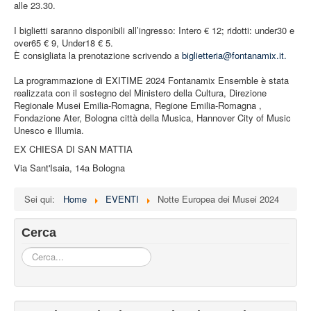
alle 23.30.
I biglietti saranno disponibili all’ingresso: Intero € 12; ridotti: under30 e
over65 € 9, Under18 € 5.
È consigliata la prenotazione scrivendo a
biglietteria@fontanamix.it
.
La programmazione di EXITIME 2024 Fontanamix Ensemble è stata
realizzata con il sostegno del Ministero della Cultura, Direzione
Regionale Musei Emilia-Romagna, Regione Emilia-Romagna ,
Fondazione Ater, Bologna città della Musica, Hannover City of Music
Unesco e Illumia.
EX CHIESA DI SAN MATTIA
Via Sant'Isaia, 14a Bologna
Sei qui:
Home
EVENTI
Notte Europea dei Musei 2024
Cerca
Cerca...
Iscriviti alla nostra newsletter