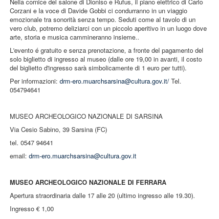
Nella cornice del salone di Dioniso e Rufus, il piano elettrico di Carlo
Corzani e la voce di Davide Gobbi ci condurranno in un viaggio
emozionale tra sonorità senza tempo. Seduti come al tavolo di un
vero club, potremo deliziarci con un piccolo aperitivo in un luogo dove
arte, storia e musica cammineranno insieme..
L'evento é gratuito e senza prenotazione, a fronte del pagamento del
solo biglietto di ingresso al museo (dalle ore 19,00 in avanti, il costo
del biglietto d'ingresso sarà simbolicamente di 1 euro per tutti).
Per informazioni:
drm-ero.muarchsarsina@cultura.gov.it
/
Tel.
054794641
MUSEO ARCHEOLOGICO NAZIONALE DI SARSINA
Via Cesio Sabino, 39 Sarsina (FC)
tel. 0547 94641
email:
drm-ero.muarchsarsina@cultura.gov.it
MUSEO ARCHEOLOGICO NAZIONALE DI FERRARA
Apertura straordinaria dalle 17 alle 20 (ultimo ingresso alle 19.30).
Ingresso € 1,00