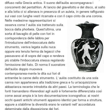
diffuso nella Grecia antica. Il suono dell'aulòs accompagnava i
concorrenti del pentathlon. Al lancio del giavellotto e del disco, al salto
e alla lotta ci si allenava in presenza di un auleta, in genere raffigurato
sui vasi con lunghe vesti ricamate e con il capo cinto da una corona.
Nelle medesime rappresentazioni si
osserva come l' aulòs sia trattenuto sulla
bocca dalla phorbeia. Quest'ultima, una
sorta di bavaglio di pelle con fori in
corrispondenza delle labbra per
l'introduzione dell'imboccatura dello
strumento, veniva legata sulla nuca
oppure era tenuta ferma da legacci che
passavano al di sopra del capo e rendeva
più stabile l'imboccatura stessa regolando
l'emissione del fiato. Di norma il suonatore
dell'aulòs doppio muoveva
contemporanea-mente le dita sui fori di
entrambe le canne dello strumento. L' aulòs costituito da una sola
canna non apparteneva alla tradizione greca e fu un'acquisizione
abbastanza recente introdotta da altri paesi. La terminologia che le
fonti tramandano riferendosi agli aulói è fortemente differenziata così
come assai ampia è la loro documentazione iconografica: ai nostri
occhi questi antichi strumenti appaiono identici per forma e struttura,
eppure a stabilirne la diversità erano le varianti nell' accordatura
determinate dalla disposizione dei fori.