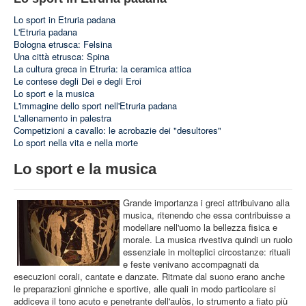
STRUTTURA
Lo sport in Etruria padana
ATTIVITA'
L'Etruria padana
Bologna etrusca: Felsina
MUSEI
Una città etrusca: Spina
La cultura greca in Etruria: la ceramica attica
EVENTI
Le contese degli Dei e degli Eroi
Lo sport e la musica
L'immagine dello sport nell'Etruria padana
L'allenamento in palestra
Competizioni a cavallo: le acrobazie dei "desultores"
Lo sport nella vita e nella morte
Lo sport e la musica
Grande importanza i greci attribuivano alla
musica, ritenendo che essa contribuisse a
modellare nell'uomo la bellezza fisica e
morale. La musica rivestiva quindi un ruolo
essenziale in molteplici circostanze: rituali
e feste venivano accompagnati da
esecuzioni corali, cantate e danzate. Ritmate dal suono erano anche
le preparazioni ginniche e sportive, alle quali in modo particolare si
addiceva il tono acuto e penetrante dell'aulòs, lo strumento a fiato più