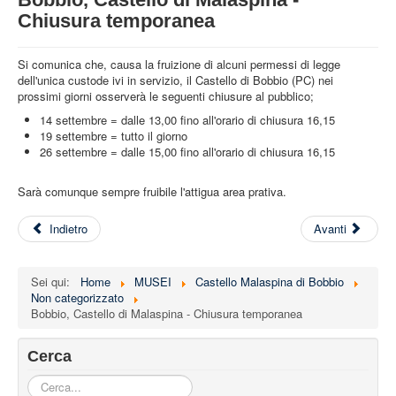
STRUTTURA
Chiusura temporanea
ATTIVITA'
Si comunica che, causa la fruizione di alcuni permessi di legge
MUSEI
dell'unica custode ivi in servizio, il Castello di Bobbio (PC) nei
prossimi giorni osserverà le seguenti chiusure al pubblico;
EVENTI
14 settembre = dalle 13,00 fino all'orario di chiusura 16,15
19 settembre = tutto il giorno
26 settembre = dalle 15,00 fino all'orario di chiusura 16,15
Sarà comunque sempre fruibile l'attigua area prativa.
Indietro
Avanti
Sei qui:
Home
MUSEI
Castello Malaspina di Bobbio
Non categorizzato
Bobbio, Castello di Malaspina - Chiusura temporanea
Cerca
Cerca...