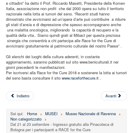
e cittadini” ha detto il Prof. Riccardo Masetti, Presidente della Komen
Italia, associazione non profit che dal 2000 opera su tutto il territorio
nazionale nella lotta ai tumori del seno. “Recenti studi hanno
dimostrato che avvicinarsi ad un’opera d’arte può contribuire a ridurre
gli stati d’ansia e di depressione che spesso accompagnano anche
una malattia oncologica, migliorando la capacità di recupero e la
qualità della vita.. Siamo quindi grati al Mibact per questa preziosa
sinergia che consentirà a chi partecipa alle Race for the Cure di
avvicinarsi gratuitamente al patrimonio culturale del nostro Paese” .
Gli elenchi dei luoghi della cultura aderenti, in costante
aggiornamento, saranno pubblicati sul sito www.beniculturali.it nei
giorni precedenti le manifestazioni.
Per iscriversi alla Race for the Cure 2018 e sostenere la lotta ai tumori
del seno basta consultare il sito
www.raceforthecure.it
.
Indietro
Avanti
Sei qui:
Home
MUSEI
Museo Nazionale di Ravenna
Non categorizzato
Dal 21 al 23 settembre - Ingresso gratuito alla Pinacoteca di
Bologna per i partecipanti a RACE for the Cure