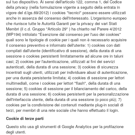
sul tuo dispositivo. Ai sensi dell'articolo 122, comma 1, del Codice
della privacy (nella formulazione vigente a seguito della entrata in
vigore del d.lgs.69/2012) i cookies "tecnici" possano essere utilizzati
anche in assenza del consenso dell'interessato. L'organismo europeo
che riunisce tutte le Autorità Garanti per la privacy dei vari Stati
Membri (il c.d. Gruppo "Articolo 29" ) ha chiarito nel Parere 4/2012
(WP194) intitolato "Esenzione dal consenso per l'uso dei cookies"
quali sono le tipologie di cookie per i quali non è necessario acquisire
il consenso preventivo e informato dell'utente: 1) cookies con dati
compilati dall'utente (identificativo di sessione), della durata di una
sessione o cookies persistenti limitatamente ad alcune ore in taluni
casi; 2) cookies per l'autenticazione, utilizzati ai fini dei servizi
autenticati, della durata di una sessione; 3) cookies di sicurezza
incentrati sugli utenti, utilizzati per individuare abusi di autenticazione,
per una durata persistente limitata; 4) cookies di sessione per lettori
multimediali, come i cookies per lettori "flash", della durata di una
sessione; 5) cookies di sessione per il bilanciamento del carico, della
durata di una sessione; 6) cookies persistenti per la personalizzazione
dell'interfaccia utente, della durata di una sessione (o poco più); 7)
cookies per la condivisione dei contenuti mediante plug-in sociali di
terzi, per membri di una rete sociale che hanno effettuato il login.
Cookie di terze parti
Questo sito usa gli strumenti di Google Analytics per la profilazione
degli utenti.