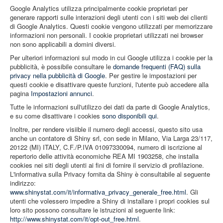
Google Analytics utilizza principalmente cookie proprietari per
generare rapporti sulle interazioni degli utenti con i siti web dei clienti
di Google Analytics. Questi cookie vengono utilizzati per memorizzare
informazioni non personali. I cookie proprietari utilizzati nei browser
non sono applicabili a domini diversi.
Per ulteriori informazioni sul modo in cui Google utilizza i cookie per la
pubblicità, è possibile consultare le
domande frequenti (FAQ) sulla
privacy nella pubblicità di Google
. Per gestire le impostazioni per
questi cookie e disattivare queste funzioni, l'utente può accedere alla
pagina
Impostazioni annunci
.
Tutte le informazioni sull'utilizzo dei dati da parte di Google Analytics,
e su come disattivare i cookies
sono disponibili qui
.
Inoltre, per rendere visiible il numero degli accessi, questo sito usa
anche un contatore di Shiny srl, con sede in Milano, Via Larga 23/117,
20122 (MI) ITALY, C.F./P.IVA 01097330094, numero di iscrizione al
repertorio delle attività economiche REA MI 1903258, che installa
cookies nei siti degli utenti ai fini di fornire il servizio di profilazione.
L'informativa sulla Privacy fornita da Shiny è consultabile al seguente
indirizzo:
www.shinystat.com/it/informativa_privacy_generale_free.html
. Gli
utenti che volessero impedire a Shiny di installare i propri cookies sul
loro sito possono consultare le istruzioni al seguente link:
http://www.shinystat.com/it/opt-out_free.html
.