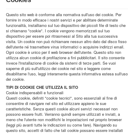
STRUTTURA
ATTIVITA'
Questo sito web è conforme alla normativa sull'uso dei cookie. Per
fornire in modo efficace i nostri servizi e per abilitare determinate
MUSEI
funzionalità, installiamo sul tuo dispositivo dei piccoli file di testo che
si chiamano "cookie". I cookie vengono memorizzati sul tuo
EVENTI
dispositivo per essere poi ritrasmessi al Sito alla tua successiva
visita. Un cookie non può richiamare nessun altro dato dal disco fisso
dell'utente né trasmettere virus informatici o acquisire indirizzi email.
Ogni cookie è unico per il web browser dell'utente. Questo sito non
utilizza alcun cookie di profilazione a fini pubblicitari. Il sito consente
invece l'installazione di cookie da sistemi di terze parti. Se vuoi
saperne di più sull'utilizzo dei cookie nel sito e leggere come
disabilitarne l'uso, leggi interamente questa informativa estesa sull'uso
dei cookie.
TIPI DI COOKIE CHE UTILIZZA IL SITO
Cookie indispensabili e funzionali
Questi cookie, definiti "cookie tecnici", sono essenziali al fine di
consentire di navigare nel sito ed utilizzare appieno le sue
caratteristiche. Senza questi cookie alcuni servizi necessari non
possono essere fruiti. Verranno quindi sempre utilizzati e inviati, a
meno che l'utente non modifichi le impostazioni nel proprio browser
(leggi più avanti tutte le indicazioni su come fare). Navigando su
questo sito, accetti di fatto che tali cookie possano essere installati