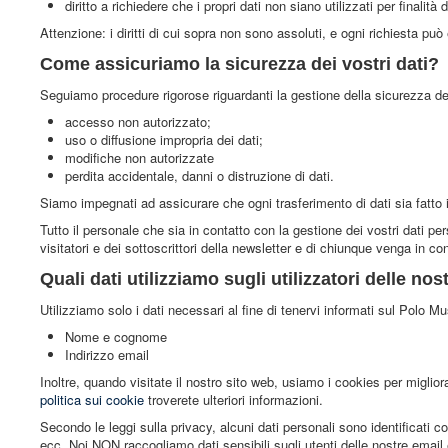
diritto a richiedere che i propri dati non siano utilizzati per finali
Attenzione: i diritti di cui sopra non sono assoluti, e ogni richiesta può
Come assicuriamo la sicurezza dei vostri dati?
Seguiamo procedure rigorose riguardanti la gestione della sicurezza dei 
accesso non autorizzato;
uso o diffusione impropria dei dati;
modifiche non autorizzate
perdita accidentale, danni o distruzione di dati.
Siamo impegnati ad assicurare che ogni trasferimento di dati sia fatto i
Tutto il personale che sia in contatto con la gestione dei vostri dati per
visitatori e dei sottoscrittori della newsletter e di chiunque venga in co
Quali dati utilizziamo sugli utilizzatori delle no
Utilizziamo solo i dati necessari al fine di tenervi informati sul Polo 
Nome e cognome
Indirizzo email
Inoltre, quando visitate il nostro sito web, usiamo i cookies per miglior
politica sui cookie
troverete ulteriori informazioni.
Secondo le leggi sulla privacy, alcuni dati personali sono identificati com
ecc. Noi NON raccogliamo dati sensibili sugli utenti delle nostre email e 