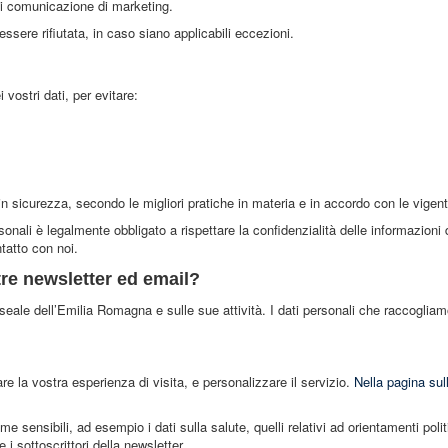
tà di comunicazione di marketing.
 essere rifiutata, in caso siano applicabili eccezioni.
vostri dati, per evitare:
n sicurezza, secondo le migliori pratiche in materia e in accordo con le vigenti
sonali è legalmente obbligato a rispettare la confidenzialità delle informazioni 
ntatto con noi.
stre newsletter ed email?
Museale dell’Emilia Romagna e sulle sue attività. I dati personali che raccoglia
are la vostra esperienza di visita, e personalizzare il servizio.
Nella pagina sul
e sensibili, ad esempio i dati sulla salute, quelli relativi ad orientamenti politic
i sottoscrittori della newsletter.