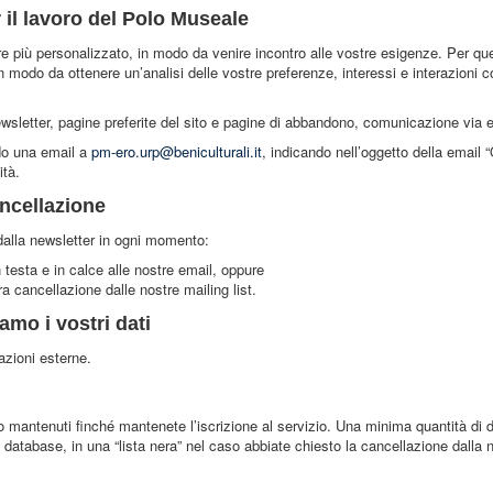
 il lavoro del Polo Museale
 più personalizzato, in modo da venire incontro alle vostre esigenze. Per qu
 modo da ottenere un’analisi delle vostre preferenze, interessi e interazioni co
ewsletter, pagine preferite del sito e pagine di abbandono, comunicazione via 
ndo una email a
pm-ero.urp@beniculturali.it
, indicando nell’oggetto della email
ità.
ancellazione
 dalla newsletter in ogni momento:
n testa e in calce alle nostre email, oppure
a cancellazione dalle nostre mailing list.
amo i vostri dati
zioni esterne.
 mantenuti finché mantenete l’iscrizione al servizio. Una minima quantità di dat
atabase, in una “lista nera” nel caso abbiate chiesto la cancellazione dalla n