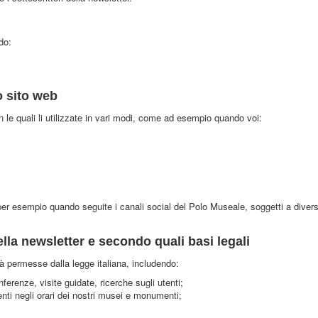
do:
o sito web
n le quali li utilizzate in vari modi, come ad esempio quando voi:
per esempio quando seguite i canali social del Polo Museale, soggetti a divers
lla newsletter e secondo quali basi legali
tà permesse dalla legge italiana, includendo:
erenze, visite guidate, ricerche sugli utenti;
enti negli orari dei nostri musei e monumenti;