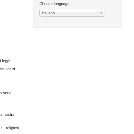
Choose language:
Italiano
 leggi.
dei nostri
mo sono:
la nostra
i, religiosi,