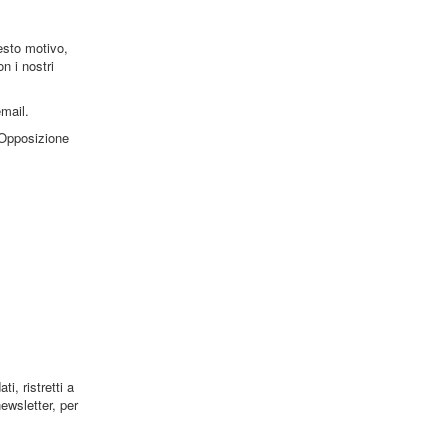
esto motivo,
n i nostri
email.
 “Opposizione
i, ristretti a
ewsletter, per