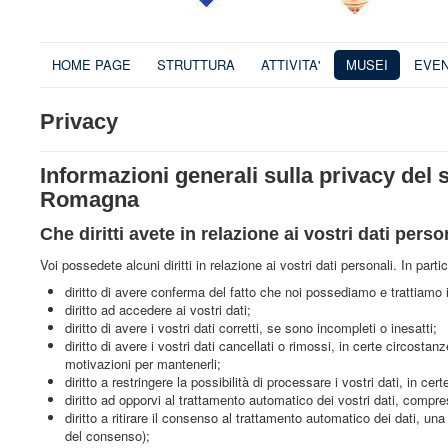
HOME PAGE
STRUTTURA
ATTIVITA'
MUSEI
EVEN
Privacy
Informazioni generali sulla privacy del 
Romagna
Che diritti avete in relazione ai vostri dati perso
Voi possedete alcuni diritti in relazione ai vostri dati personali. In parti
diritto di avere conferma del fatto che noi possediamo e trattiamo i 
diritto ad accedere ai vostri dati;
diritto di avere i vostri dati corretti, se sono incompleti o inesatti;
diritto di avere i vostri dati cancellati o rimossi, in certe circosta
motivazioni per mantenerli;
diritto a restringere la possibilità di processare i vostri dati, in cer
diritto ad opporvi al trattamento automatico dei vostri dati, compres
diritto a ritirare il consenso al trattamento automatico dei dati, una
del consenso);