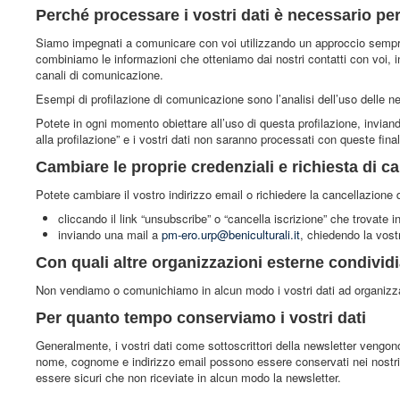
Perché processare i vostri dati è necessario per
Siamo impegnati a comunicare con voi utilizzando un approccio sempre
combiniamo le informazioni che otteniamo dai nostri contatti con voi, in
canali di comunicazione.
Esempi di profilazione di comunicazione sono l’analisi dell’uso delle n
Potete in ogni momento obiettare all’uso di questa profilazione, invia
alla profilazione” e i vostri dati non saranno processati con queste final
Cambiare le proprie credenziali e richiesta di c
Potete cambiare il vostro indirizzo email o richiedere la cancellazione
cliccando il link “unsubscribe” o “cancella iscrizione” che trovate i
inviando una mail a
pm-ero.urp@beniculturali.it
, chiedendo la vostr
Con quali altre organizzazioni esterne condividi
Non vendiamo o comunichiamo in alcun modo i vostri dati ad organizza
Per quanto tempo conserviamo i vostri dati
Generalmente, i vostri dati come sottoscrittori della newsletter vengono
nome, cognome e indirizzo email possono essere conservati nei nostri d
essere sicuri che non riceviate in alcun modo la newsletter.