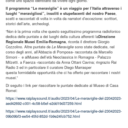
come uno spazio identitario da vivere ogni giorno.”
Il programma
“
Le meraviglie
”
è un viaggio per l
’
Italia attraverso i
luoghi
“
meravigliosi
”
, insoliti e stupefacenti del nostro Paese
,
scelti e raccontati di volta in volta da narratori d’eccezione: scrittori,
storici dell’arte, archeologi.
“Non è la prima volta che questo seguitissimo programma radiofonico
dedica delle puntate a dei luoghi della cultura afferenti
la
Direzione
Re
gionale Musei Emilia-Romagna
,
ricorda il direttore
Giorgio
Cozzolino
. Altre
puntate de
L
e Meraviglie
sono state
dedicate
, nel
corso degli anni,
al
l’
Abbazia di Pomposa
- raccontata da Marcello
Simoni -
e al
Museo dell’età Neoclassica in Romagna
-
Palazzo
Milzetti. a Faenza
-
raccontato da
Anna Ottani
Cavina; r
ingrazio
Rai
Radio 3
ed in particolare il curatore
Diego Marras
per
questa
formidabile
opportunità che ci ha offerto per raccontare i nostri
musei
.
”
Di seguito i link per riascoltare le puntate dedicate al Museo di Casa
Romei:
https://www.raiplaysound.it/audio/2023/04/Le-meraviglie-del-22042023-
aed42692-c001-4c58-b5ef-e2dd19d37259.html
https://www.raiplaysound.it/audio/2023/04/Le-meraviglie-del-23042023-
09b09bf3-ee54-45fd-852d-1b9e24fcb752.html