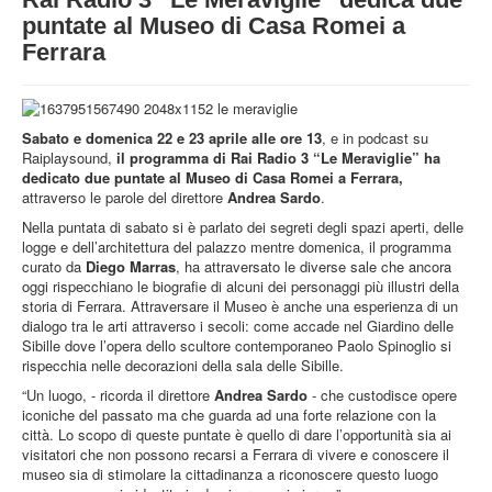
STRUTTURA
puntate al Museo di Casa Romei a
Ferrara
ATTIVITA'
MUSEI
EVENTI
Sabato e domenica 22 e 23 aprile alle ore 13
, e in podcast su
Raiplaysound,
il programma di Rai Radio 3 “Le Meraviglie” ha
dedicato due puntate al Museo di Casa Romei a Ferrara,
attraverso le parole del direttore
Andrea Sardo
.
Nella puntata di sabato si è parlato dei segreti degli spazi aperti, delle
logge e dell’architettura del palazzo mentre domenica, il programma
curato da
Diego Marras
, ha attraversato le diverse sale che ancora
oggi rispecchiano le biografie di alcuni dei personaggi più illustri della
storia di Ferrara. Attraversare il Museo è anche una esperienza di un
dialogo tra le arti attraverso i secoli: come accade nel Giardino delle
Sibille dove l’opera dello scultore contemporaneo Paolo Spinoglio si
rispecchia nelle decorazioni della sala delle Sibille.
“Un luogo, - ricorda il direttore
Andrea Sardo
- che custodisce opere
iconiche del passato ma che guarda ad una forte relazione con la
città. Lo scopo di queste puntate è quello di dare l’opportunità sia ai
visitatori che non possono recarsi a Ferrara di vivere e conoscere il
museo sia di stimolare la cittadinanza a riconoscere questo luogo