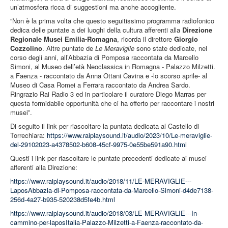
un’atmosfera ricca di suggestioni ma anche accogliente.
“Non è la prima volta che questo seguitissimo programma radiofonico
dedica delle puntate a dei luoghi della cultura afferenti alla
Direzione
Regionale Musei Emilia-Romagna
, ricorda il direttore
Giorgio
Cozzolino
. Altre puntate de
Le Meraviglie
sono state dedicate, nel
corso degli anni, all’Abbazia di Pomposa raccontata da Marcello
Simoni, al Museo dell’età Neoclassica in Romagna - Palazzo Milzetti.
a Faenza - raccontato da Anna Ottani Cavina e -lo scorso aprile- al
Museo di Casa Romei a Ferrara raccontato da Andrea Sardo.
Ringrazio Rai Radio 3 ed in particolare il curatore Diego Marras per
questa formidabile opportunità che ci ha offerto per raccontare i nostri
musei”.
Di seguito il link per riascoltare la puntata dedicata al Castello di
Torrechiara:
https://www.raiplaysound.it/audio/2023/10/Le-meraviglie-
del-29102023-a4378502-b608-45cf-9975-0e55be591a90.html
Questi i link per riascoltare le puntate precedenti dedicate ai musei
afferenti alla Direzione:
https://www.raiplaysound.it/audio/2018/11/LE-MERAVIGLIE---
LaposAbbazia-di-Pomposa-raccontata-da-Marcello-Simoni-d4de7138-
256d-4a27-b935-520238d5fe4b.html
https://www.raiplaysound.it/audio/2018/03/LE-MERAVIGLIE---In-
cammino-per-laposItalia-Palazzo-Milzetti-a-Faenza-raccontato-da-