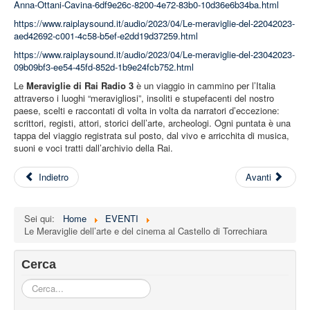
Anna-Ottani-Cavina-6df9e26c-8200-4e72-83b0-10d36e6b34ba.html
https://www.raiplaysound.it/audio/2023/04/Le-meraviglie-del-22042023-
aed42692-c001-4c58-b5ef-e2dd19d37259.html
https://www.raiplaysound.it/audio/2023/04/Le-meraviglie-del-23042023-
09b09bf3-ee54-45fd-852d-1b9e24fcb752.html
Le
Meraviglie di Rai Radio 3
è un viaggio in cammino per l’Italia
attraverso i luoghi “meravigliosi”, insoliti e stupefacenti del nostro
paese, scelti e raccontati di volta in volta da narratori d’eccezione:
scrittori, registi, attori, storici dell’arte, archeologi. Ogni puntata è una
tappa del viaggio registrata sul posto, dal vivo e arricchita di musica,
suoni e voci tratti dall’archivio della Rai.
Indietro
Avanti
Sei qui:
Home
EVENTI
Le Meraviglie dell’arte e del cinema al Castello di Torrechiara
Cerca
Cerca...
Iscriviti alla nostra newsletter