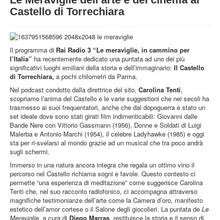
STRUTTURA
Castello di Torrechiara
ATTIVITA'
MUSEI
Il programma di
Rai Radio 3 “Le meraviglie, in cammino per
EVENTI
l’Italia”
ha recentemente dedicato una puntata ad uno dei più
significativi luoghi emiliani della storia e dell’immaginario:
Il Castello
di Torrechiara,
a pochi chilometri da Parma.
Nel podcast condotto dalla direttrice del sito,
Carolina Tenti
,
scopriamo l’anima del Castello e le varie suggestioni che nei secoli ha
trasmesso ai suoi frequentatori, anche che dal dopoguerra è stato un
set ideale dove sono stati girati film indimenticabili: Giovanni dalle
Bande Nere con Vittorio Gassmann (1956), Donne e Soldati di Luigi
Malerba e Antonio Marchi (1954), il celebre Ladyhawke (1985) e oggi
sta per ri-svelarsi al mondo grazie ad un musical che tra poco andrà
sugli schermi.
Immerso in una natura ancora integra che regala un ottimo vino il
percorso nel Castello richiama sogni e favole. Questo contesto ci
permette “una esperienza di meditazione” come suggerisce Carolina
Tenti che, nel suo racconto radiofonico, ci accompagna attraverso
magnifiche testimonianze dell’arte come la Camera d’oro, manifesto
estetico dell’amor cortese o il Salone degli giocolieri. La puntata de
Le
Meraviglie
, a cura di
Diego Marras
, restituisce la storia e il senso di