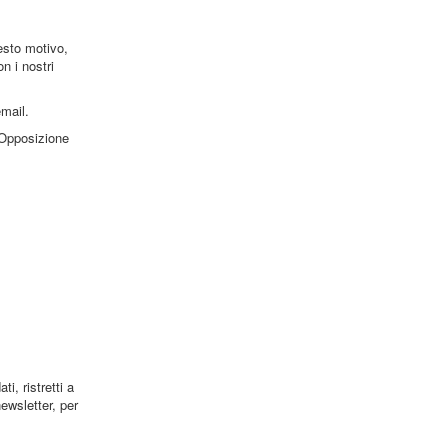
esto motivo,
n i nostri
email.
 “Opposizione
i, ristretti a
ewsletter, per