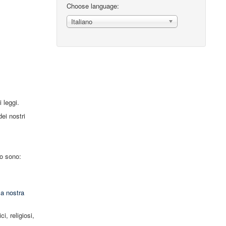
Choose language:
Italiano
 leggi.
dei nostri
mo sono:
la nostra
i, religiosi,