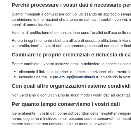
Perché processare i vostri dati è necessario per
Siamo impegnati a comunicare con voi utilizzando un approccio sempre
combiniamo le informazioni che otteniamo dai nostri contatti con voi, in
canali di comunicazione.
Esempi di profilazione di comunicazione sono l’analisi dell’uso delle n
Potete in ogni momento obiettare all’uso di questa profilazione, invia
alla profilazione” e i vostri dati non saranno processati con queste final
Cambiare le proprie credenziali e richiesta di c
Potete cambiare il vostro indirizzo email o richiedere la cancellazione
cliccando il link “unsubscribe” o “cancella iscrizione” che trovate i
inviando una mail a
pm-ero.urp@beniculturali.it
, chiedendo la vostr
Con quali altre organizzazioni esterne condividi
Non vendiamo o comunichiamo in alcun modo i vostri dati ad organizza
Per quanto tempo conserviamo i vostri dati
Generalmente, i vostri dati come sottoscrittori della newsletter vengono
nome, cognome e indirizzo email possono essere conservati nei nostri d
essere sicuri che non riceviate in alcun modo la newsletter.