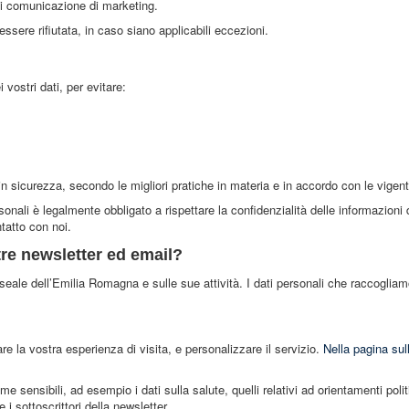
tà di comunicazione di marketing.
 essere rifiutata, in caso siano applicabili eccezioni.
vostri dati, per evitare:
n sicurezza, secondo le migliori pratiche in materia e in accordo con le vigenti
sonali è legalmente obbligato a rispettare la confidenzialità delle informazioni 
ntatto con noi.
stre newsletter ed email?
Museale dell’Emilia Romagna e sulle sue attività. I dati personali che raccoglia
are la vostra esperienza di visita, e personalizzare il servizio.
Nella pagina sul
e sensibili, ad esempio i dati sulla salute, quelli relativi ad orientamenti politic
i sottoscrittori della newsletter.