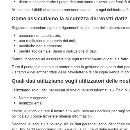
diritto a richiedere che i propri dati non siano utilizzati per finali
Attenzione: i diritti di cui sopra non sono assoluti, e ogni richiesta può
Come assicuriamo la sicurezza dei vostri dati?
Seguiamo procedure rigorose riguardanti la gestione della sicurezza dei 
accesso non autorizzato;
uso o diffusione impropria dei dati;
modifiche non autorizzate
perdita accidentale, danni o distruzione di dati.
Siamo impegnati ad assicurare che ogni trasferimento di dati sia fatto i
Tutto il personale che sia in contatto con la gestione dei vostri dati per
visitatori e dei sottoscrittori della newsletter e di chiunque venga in co
Quali dati utilizziamo sugli utilizzatori delle no
Utilizziamo solo i dati necessari al fine di tenervi informati sul Polo 
Nome e cognome
Indirizzo email
Inoltre, quando visitate il nostro sito web, usiamo i cookies per miglior
politica sui cookie
troverete ulteriori informazioni.
Secondo le leggi sulla privacy, alcuni dati personali sono identificati com
ecc. Noi NON raccogliamo dati sensibili sugli utenti delle nostre email e 