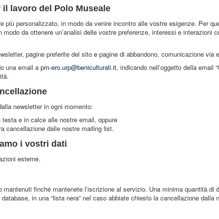
 il lavoro del Polo Museale
 più personalizzato, in modo da venire incontro alle vostre esigenze. Per qu
 modo da ottenere un’analisi delle vostre preferenze, interessi e interazioni co
ewsletter, pagine preferite del sito e pagine di abbandono, comunicazione via 
ndo una email a
pm-ero.urp@beniculturali.it
, indicando nell’oggetto della email
ità.
ancellazione
 dalla newsletter in ogni momento:
n testa e in calce alle nostre email, oppure
a cancellazione dalle nostre mailing list.
amo i vostri dati
zioni esterne.
 mantenuti finché mantenete l’iscrizione al servizio. Una minima quantità di dat
atabase, in una “lista nera” nel caso abbiate chiesto la cancellazione dalla n