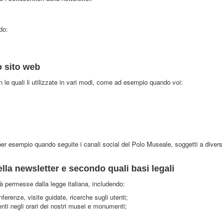
do:
o sito web
n le quali li utilizzate in vari modi, come ad esempio quando voi:
per esempio quando seguite i canali social del Polo Museale, soggetti a divers
lla newsletter e secondo quali basi legali
tà permesse dalla legge italiana, includendo:
erenze, visite guidate, ricerche sugli utenti;
enti negli orari dei nostri musei e monumenti;