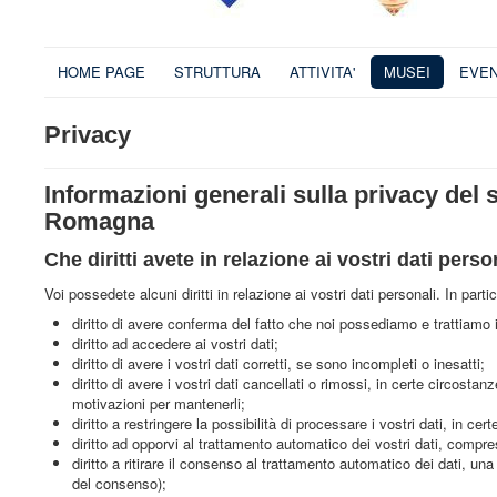
HOME PAGE
STRUTTURA
ATTIVITA'
MUSEI
EVEN
Privacy
Informazioni generali sulla privacy del 
Romagna
Che diritti avete in relazione ai vostri dati perso
Voi possedete alcuni diritti in relazione ai vostri dati personali. In parti
diritto di avere conferma del fatto che noi possediamo e trattiamo i 
diritto ad accedere ai vostri dati;
diritto di avere i vostri dati corretti, se sono incompleti o inesatti;
diritto di avere i vostri dati cancellati o rimossi, in certe circosta
motivazioni per mantenerli;
diritto a restringere la possibilità di processare i vostri dati, in cer
diritto ad opporvi al trattamento automatico dei vostri dati, compres
diritto a ritirare il consenso al trattamento automatico dei dati, una
del consenso);